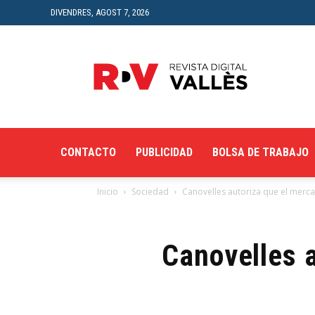
DIVENDRES, AGOST 7, 2026
Revista
Digital
del
Vallès
CONTACTO
PUBLICIDAD
BOLSA DE TRABAJO
Inicio
Sociedad
Canovelles autoriza que el mercad
Canovelles a