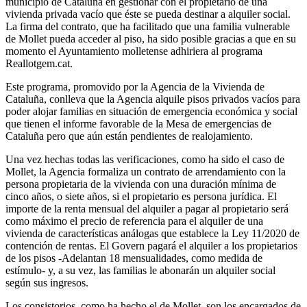
municipio de Cataluña en gestionar con el propietario de una
vivienda privada vacío que éste se pueda destinar a alquiler social.
La firma del contrato, que ha facilitado que una familia vulnerable
de Mollet pueda acceder al piso, ha sido posible gracias a que en su
momento el Ayuntamiento molletense adhiriera al programa
Reallotgem.cat.
Este programa, promovido por la Agencia de la Vivienda de
Cataluña, conlleva que la Agencia alquile pisos privados vacíos para
poder alojar familias en situación de emergencia económica y social
que tienen el informe favorable de la Mesa de emergencias de
Cataluña pero que aún están pendientes de realojamiento.
Una vez hechas todas las verificaciones, como ha sido el caso de
Mollet, la Agencia formaliza un contrato de arrendamiento con la
persona propietaria de la vivienda con una duración mínima de
cinco años, o siete años, si el propietario es persona jurídica. El
importe de la renta mensual del alquiler a pagar al propietario será
como máximo el precio de referencia para el alquiler de una
vivienda de características análogas que establece la Ley 11/2020 de
contención de rentas. El Govern pagará el alquiler a los propietarios
de los pisos -Adelantan 18 mensualidades, como medida de
estímulo- y, a su vez, las familias le abonarán un alquiler social
según sus ingresos.
Los consistorios, como ha hecho el de Mollet, son los encargados de