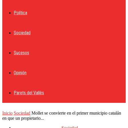
Política
tu correo electrónico
Sociedad
Sucesos
Opinión
Parets del Vallès
Inicio
Sociedad
Mollet se convierte en el primer municipio catalán
en que un propietario...
Sociedad