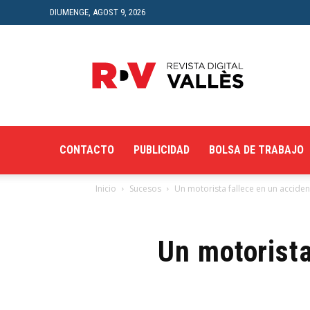
DIUMENGE, AGOST 9, 2026
Revista
Digital
del
Vallès
CONTACTO
PUBLICIDAD
BOLSA DE TRABAJO
Inicio
Sucesos
Un motorista fallece en un acciden
Un motorista