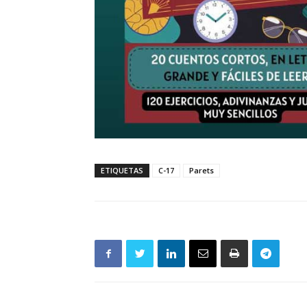
ETIQUETAS
C-17
Parets