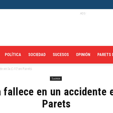
ADS
POLÍTICA
SOCIEDAD
SUCESOS
OPINIÓN
PARETS 
te en la C-17 en Parets
Sucesos
 fallece en un accidente 
Parets