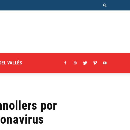
DEL VALLÈS
anollers por
ronavirus