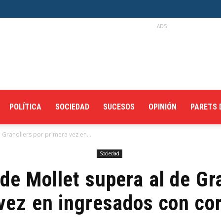
ADS
POLÍTICA
SOCIEDAD
SUCESOS
OPINIÓN
PARETS 
e Granollers por primera vez en...
Sociedad
 de Mollet supera al de Gr
vez en ingresados con co