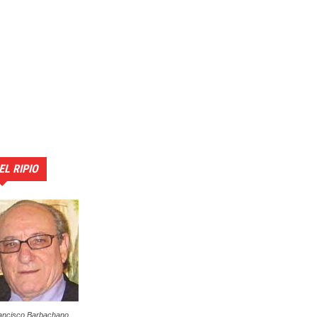
EL RIPIO
ancisco Barbachano