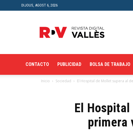
DIJOUS, AGOST 6, 2026
Revista
Digital
del
Vallès
CONTACTO
PUBLICIDAD
BOLSA DE TRABAJO
Inicio
Sociedad
El Hospital de Mollet supera al d
El Hospital
primera 