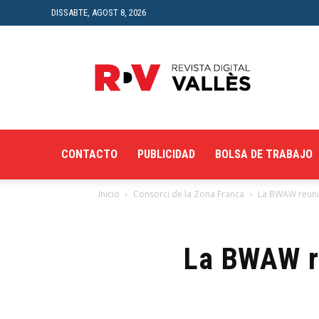
DISSABTE, AGOST 8, 2026
Revista
Digital
del
Vallès
CONTACTO
PUBLICIDAD
BOLSA DE TRABAJO
Inicio
Consorci de la Zona Franca
La BWAW reunir
La BWAW re