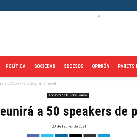
ADS
POLÍTICA
SOCIEDAD
SUCESOS
OPINIÓN
PARETS 
á a 50 speakers de primer nivel
Consorci de la Zona Franca
unirá a 50 speakers de p
23 de febrer de 2021