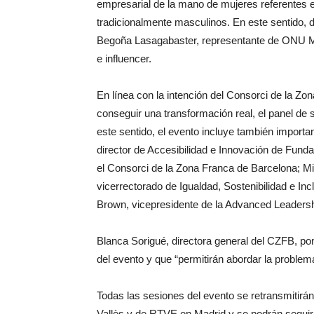
empresarial de la mano de mujeres referentes 
tradicionalmente masculinos. En este sentido,
Begoña Lasagabaster, representante de ONU Mu
e influencer.
En línea con la intención del Consorci de la Z
conseguir una transformación real, el panel d
este sentido, el evento incluye también impor
director de Accesibilidad e Innovación de Fund
el Consorci de la Zona Franca de Barcelona; Mi
vicerrectorado de Igualdad, Sostenibilidad e I
Brown, vicepresidente de la Advanced Leadersh
Blanca Sorigué, directora general del CZFB, pon
del evento y que “permitirán abordar la problem
Todas las sesiones del evento se retransmitir
Vallès y de RTVE en Madrid y se podrán segui