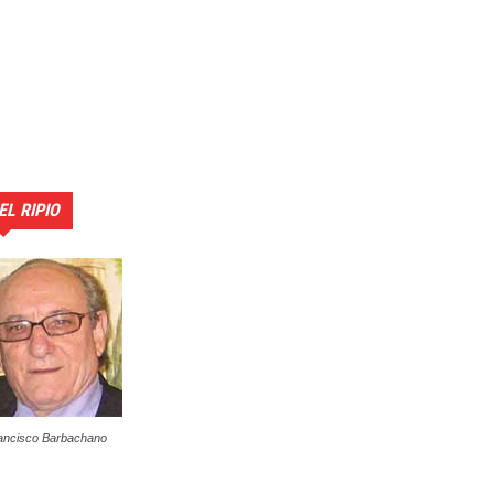
EL RIPIO
ancisco Barbachano