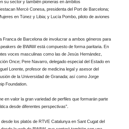
en su sector y también pioneras en ámbitos
 destacan Mercè Conesa, presidenta del Port de Barcelona;
jeres en Túnez y Libia; y Lucía Pombo, piloto de aviones
ona Franca de Barcelona de involucrar a ambos géneros para
e speakers de BWAW está compuesto de forma paritaria. En
tantes voces masculinas como las de Jesús Hernández,
ación Once; Pere Navarro, delegado especial del Estado en
guel Lorente, profesor de medicina legal y asesor del
nclusión de la Universidad de Granada; así como Jorge
ip Foundation.
e en valor la gran variedad de perfiles que formarán parte
ática desde diferentes perspectivas”.
án desde los platós de RTVE Catalunya en Sant Cugat del
r desde la web de BWAW, que contará también con una