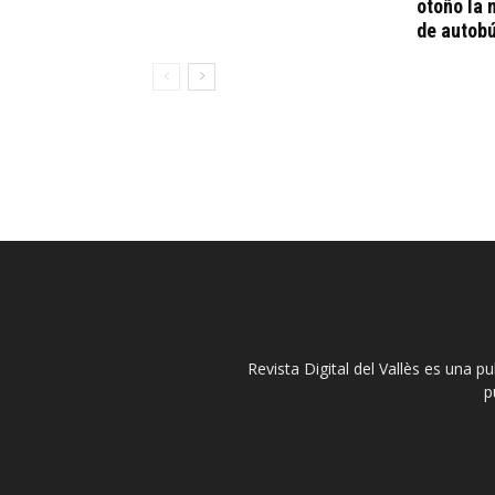
otoño la 
de autob
Revista Digital del Vallès es una p
p