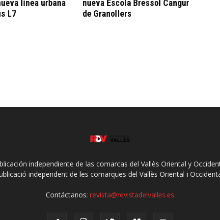
nueva línea urbana
nueva Escola Bressol Cangur
ús L7
de Granollers
ublicación independiente de las comarcas del Vallès Oriental y Occidenta
ublicació independent de les comarques del Vallès Oriental i Occidenta
Contáctanos:
revista@revistadelvalles.es