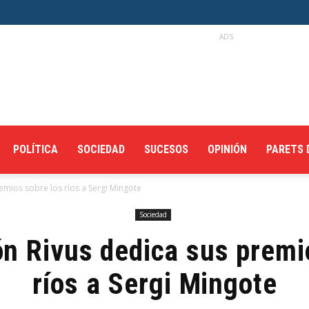
ADS
POLÍTICA
SOCIEDAD
SUCESOS
OPINIÓN
PARETS 
emios sobre los ríos a Sergi Mingote
Sociedad
n Rivus dedica sus premi
ríos a Sergi Mingote