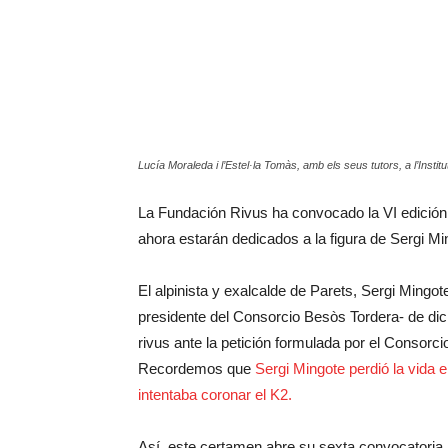
Lucía Moraleda i l’Estel·la Tomàs, amb els seus tutors, a l’Instit
La Fundación Rivus ha convocado la VI edición
ahora estarán dedicados a la figura de Sergi Mi
El alpinista y exalcalde de Parets, Sergi Ming
presidente del Consorcio Besòs Tordera- de dic
rivus ante la petición formulada por el Consorc
Recordemos que
Sergi Mingote perdió la vida 
intentaba coronar el K2.
Así, este certamen abre su sexta convocatori