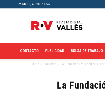
DIVENDRES, AGOST 7, 2026
Revista
Digital
del
Vallès
CONTACTO
PUBLICIDAD
BOLSA DE TRABAJO
Inicio
Sociedad
La Fundación Rivus dedica sus pr
La Fundació