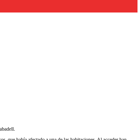
abadell.
isos, que había afectado a una de las habitaciones. Al acceder han