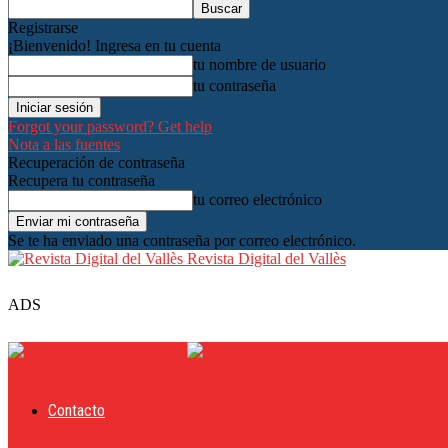
Registrarse
¡Bienvenido! Ingresa en tu cuenta
tu nombre de usuario
tu contraseña
Forgot your password? Get help
Nota a las fuentes
Recuperación de contraseña
Recupera tu contraseña
tu correo electrónico
Se te ha enviado una contraseña por correo electrónico.
Revista Digital del Vallès
ADS
Contacto