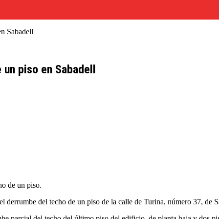
en Sabadell
 un piso en Sabadell
o de un piso.
el derrumbe del techo de un piso de la calle de Turina, número 37, de S
e parcial del techo del último piso del edificio, de planta baja y dos p