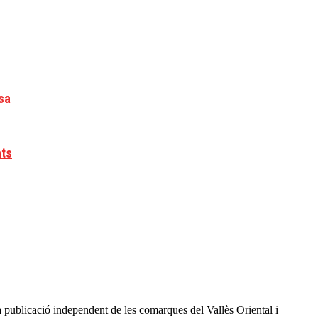
sa
ats
a publicació independent de les comarques del Vallès Oriental i