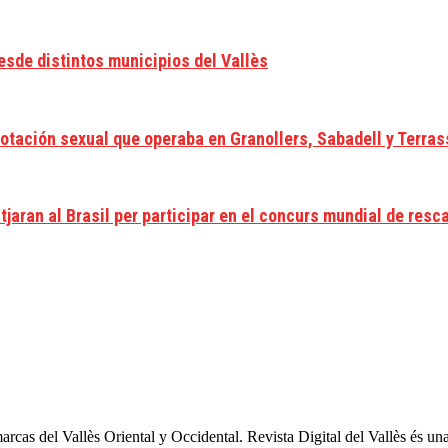
esde distintos municipios del Vallès
lotación sexual que operaba en Granollers, Sabadell y Terras
jaran al Brasil per participar en el concurs mundial de resc
arcas del Vallès Oriental y Occidental. Revista Digital del Vallès és un