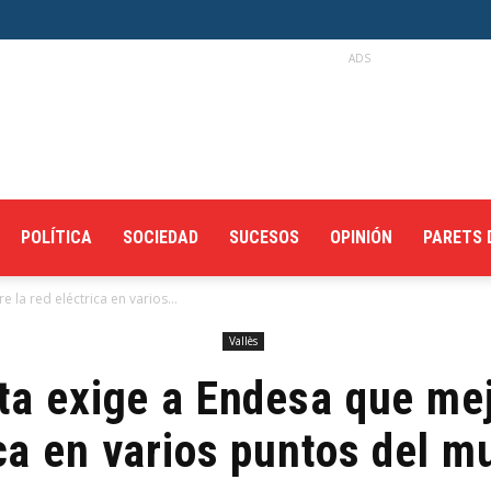
ADS
POLÍTICA
SOCIEDAD
SUCESOS
OPINIÓN
PARETS 
 la red eléctrica en varios...
Vallès
ta exige a Endesa que mej
ca en varios puntos del m