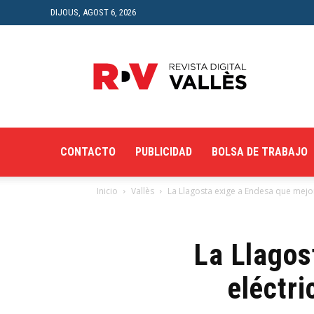
DIJOUS, AGOST 6, 2026
Revista
Digital
del
Vallès
CONTACTO
PUBLICIDAD
BOLSA DE TRABAJO
Inicio
Vallès
La Llagosta exige a Endesa que mejore
La Llagos
eléctri