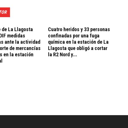
TOR
e de La Llagosta
Cuatro heridos y 33 personas
ADIF medidas
confinadas por una fuga
s ante la actividad
química en la estación de La
orte de mercancías
Llagosta que obligó a cortar
s en la estación
la R2 Nord y...
al