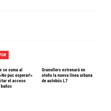
TOR
s se suma al
Granollers estrenará en
«No puc esperar!»
otoño la nueva línea urbana
litar el acceso
de autobús L7
a baños