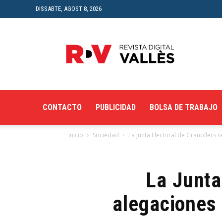
DISSABTE, AGOST 8, 2026
Revista
Digital
del
Vallès
CONTACTO
PUBLICIDAD
BOLSA DE TRABAJO
Inicio
Sociedad
La Junta Electoral de Granollers 
La Junta
alegaciones 