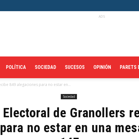
ADS
POLÍTICA
SOCIEDAD
SUCESOS
OPINIÓN
PARETS 
recibe 849 alegaciones para no estar en...
Sociedad
 Electoral de Granollers r
para no estar en una mesa