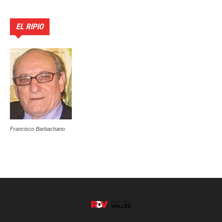
EL RIPIO
Francisco Barbachano