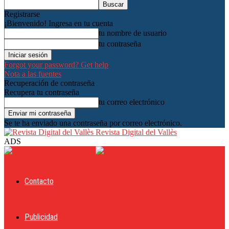
Registrarse
¡Bienvenido! Ingresa en tu cuenta
tu nombre de usuario
tu contraseña
Forgot your password? Get help
Nota a las fuentes
Recuperación de contraseña
Recupera tu contraseña
tu correo electrónico
Se te ha enviado una contraseña por correo electrónico.
Revista Digital del Vallès
ADS
Contacto
Publicidad