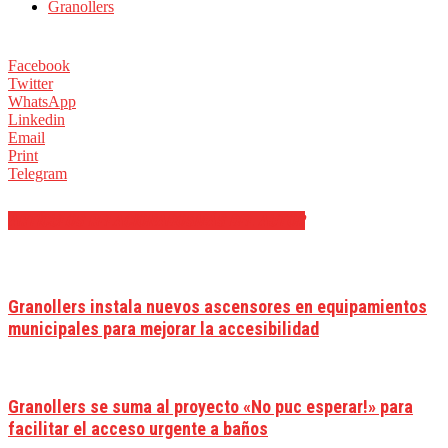
Granollers
Facebook
Twitter
WhatsApp
Linkedin
Email
Print
Telegram
ARTÍCULOS RELACIONADOS
MÁS DEL AUTOR
Granollers instala nuevos ascensores en equipamientos
municipales para mejorar la accesibilidad
Granollers se suma al proyecto «No puc esperar!» para
facilitar el acceso urgente a baños