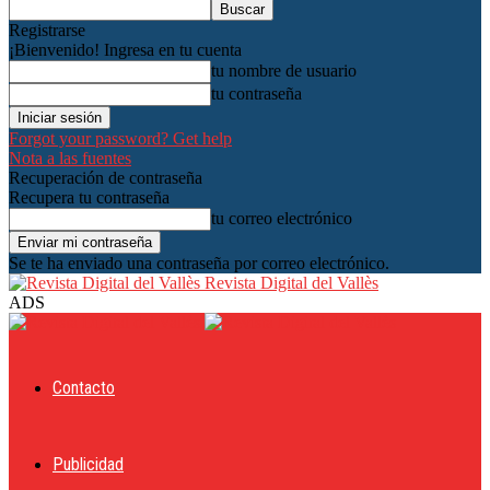
Registrarse
¡Bienvenido! Ingresa en tu cuenta
tu nombre de usuario
tu contraseña
Forgot your password? Get help
Nota a las fuentes
Recuperación de contraseña
Recupera tu contraseña
tu correo electrónico
Se te ha enviado una contraseña por correo electrónico.
Revista Digital del Vallès
ADS
Contacto
Publicidad