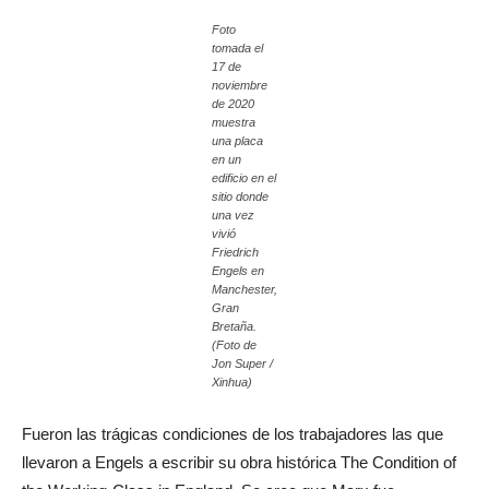
Foto
tomada el
17 de
noviembre
de 2020
muestra
una placa
en un
edificio en el
sitio donde
una vez
vivió
Friedrich
Engels en
Manchester,
Gran
Bretaña.
(Foto de
Jon Super /
Xinhua)
Fueron las trágicas condiciones de los trabajadores las que
llevaron a Engels a escribir su obra histórica The Condition of