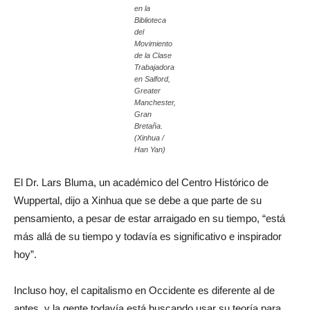
en la
Biblioteca
del
Movimiento
de la Clase
Trabajadora
en Salford,
Greater
Manchester,
Gran
Bretaña.
(Xinhua /
Han Yan)
El Dr. Lars Bluma, un académico del Centro Histórico de
Wuppertal, dijo a Xinhua que se debe a que parte de su
pensamiento, a pesar de estar arraigado en su tiempo, “está
más allá de su tiempo y todavía es significativo e inspirador
hoy”.
Incluso hoy, el capitalismo en Occidente es diferente al de
antes, y la gente todavía está buscando usar su teoría para