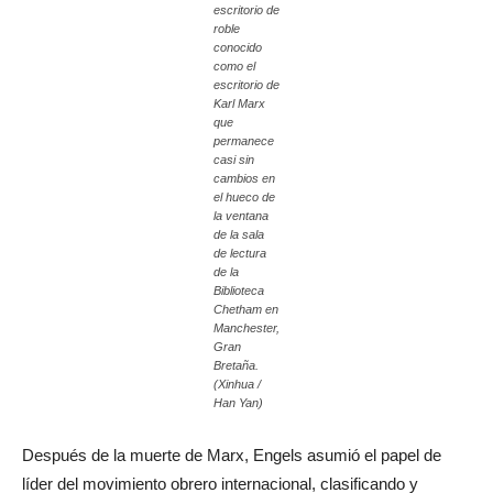
escritorio de
roble
conocido
como el
escritorio de
Karl Marx
que
permanece
casi sin
cambios en
el hueco de
la ventana
de la sala
de lectura
de la
Biblioteca
Chetham en
Manchester,
Gran
Bretaña.
(Xinhua /
Han Yan)
Después de la muerte de Marx, Engels asumió el papel de
líder del movimiento obrero internacional, clasificando y