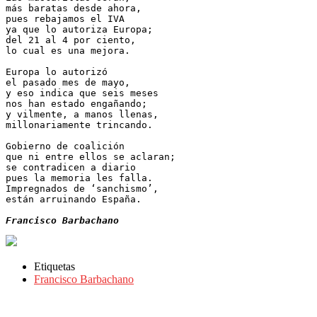
más baratas desde ahora,

pues rebajamos el IVA

ya que lo autoriza Europa;

del 21 al 4 por ciento,

lo cual es una mejora.

Europa lo autorizó

el pasado mes de mayo,

y eso indica que seis meses

nos han estado engañando;

y vilmente, a manos llenas,

millonariamente trincando.

Gobierno de coalición

que ni entre ellos se aclaran;

se contradicen a diario

pues la memoria les falla.

Impregnados de ‘sanchismo’,

están arruinando España.

Francisco Barbachano
Etiquetas
Francisco Barbachano