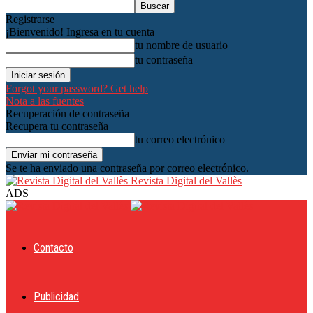
Registrarse
¡Bienvenido! Ingresa en tu cuenta
tu nombre de usuario
tu contraseña
Forgot your password? Get help
Nota a las fuentes
Recuperación de contraseña
Recupera tu contraseña
tu correo electrónico
Se te ha enviado una contraseña por correo electrónico.
Revista Digital del Vallès
ADS
Contacto
Publicidad