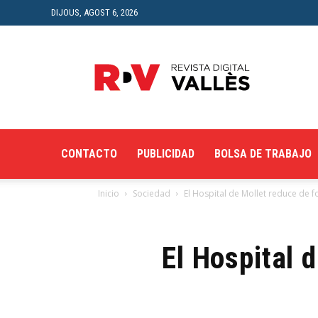
DIJOUS, AGOST 6, 2026
Revista
Digital
del
Vallès
CONTACTO
PUBLICIDAD
BOLSA DE TRABAJO
Inicio
Sociedad
El Hospital de Mollet reduce de 
El Hospital 