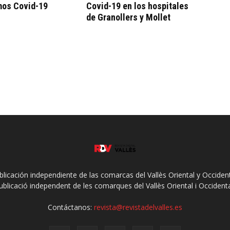
mos Covid-19
Covid-19 en los hospitales
de Granollers y Mollet
ublicación independiente de las comarcas del Vallès Oriental y Occidenta
ublicació independent de les comarques del Vallès Oriental i Occidenta
Contáctanos:
revista@revistadelvalles.es