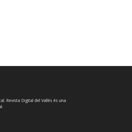
l. Revista Digital del Vallès és una
l.