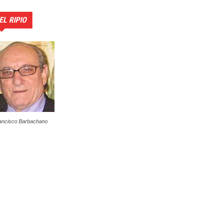
EL RIPIO
ancisco Barbachano