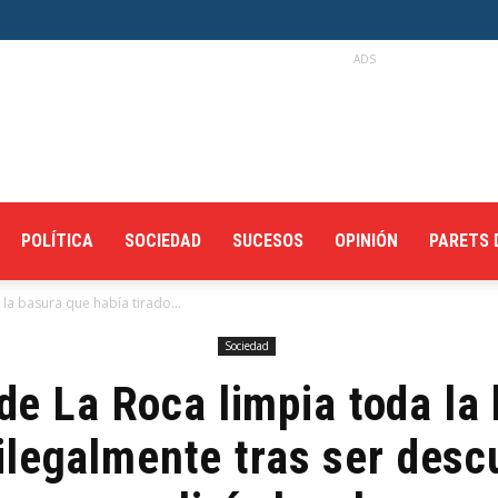
ADS
POLÍTICA
SOCIEDAD
SUCESOS
OPINIÓN
PARETS 
la basura que había tirado...
Sociedad
de La Roca limpia toda la
 ilegalmente tras ser descu