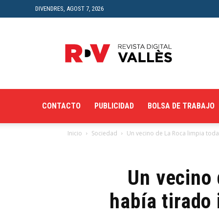
DIVENDRES, AGOST 7, 2026
Revista
Digital
del
Vallès
CONTACTO
PUBLICIDAD
BOLSA DE TRABAJO
Inicio
Sociedad
Un vecino de La Roca limpia toda 
Un vecino 
había tirado