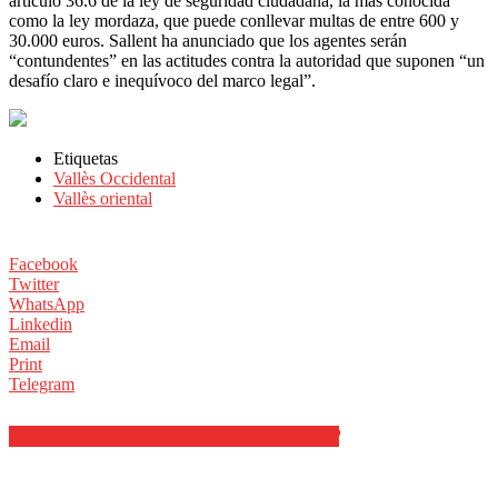
artículo 36.6 de la ley de seguridad ciudadana, la más conocida
como la ley mordaza, que puede conllevar multas de entre 600 y
30.000 euros. Sallent ha anunciado que los agentes serán
“contundentes” en las actitudes contra la autoridad que suponen “un
desafío claro e inequívoco del marco legal”.
Etiquetas
Vallès Occidental
Vallès oriental
Facebook
Twitter
WhatsApp
Linkedin
Email
Print
Telegram
ARTÍCULOS RELACIONADOS
MÁS DEL AUTOR