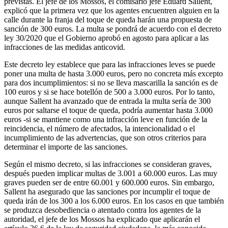
previstas. El jefe de los Mossos, el comisario jefe Eduard Sallent,
explicó que la primera vez que los agentes encuentren alguien en la
calle durante la franja del toque de queda harán una propuesta de
sanción de 300 euros. La multa se pondrá de acuerdo con el decreto
ley 30/2020 que el Gobierno aprobó en agosto para aplicar a las
infracciones de las medidas anticovid.
Este decreto ley establece que para las infracciones leves se puede
poner una multa de hasta 3.000 euros, pero no concreta más excepto
para dos incumplimientos: si no se lleva mascarilla la sanción es de
100 euros y si se hace botellón de 500 a 3.000 euros. Por lo tanto,
aunque Sallent ha avanzado que de entrada la multa sería de 300
euros por saltarse el toque de queda, podría aumentar hasta 3.000
euros -si se mantiene como una infracción leve en función de la
reincidencia, el número de afectados, la intencionalidad o el
incumplimiento de las advertencias, que son otros criterios para
determinar el importe de las sanciones.
Según el mismo decreto, si las infracciones se consideran graves,
después pueden implicar multas de 3.001 a 60.000 euros. Las muy
graves pueden ser de entre 60.001 y 600.000 euros. Sin embargo,
Sallent ha asegurado que las sanciones por incumplir el toque de
queda irán de los 300 a los 6.000 euros. En los casos en que también
se produzca desobediencia o atentado contra los agentes de la
autoridad, el jefe de los Mossos ha explicado que aplicarán el