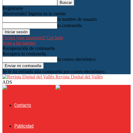
Registrarse
¡Bienvenido! Ingresa en tu cuenta
tu nombre de usuario
tu contraseña
Forgot your password? Get help
Nota a las fuentes
Recuperación de contraseña
Recupera tu contraseña
tu correo electrónico
Se te ha enviado una contraseña por correo electrónico.
Revista Digital del Vallès
ADS
Contacto
Publicidad