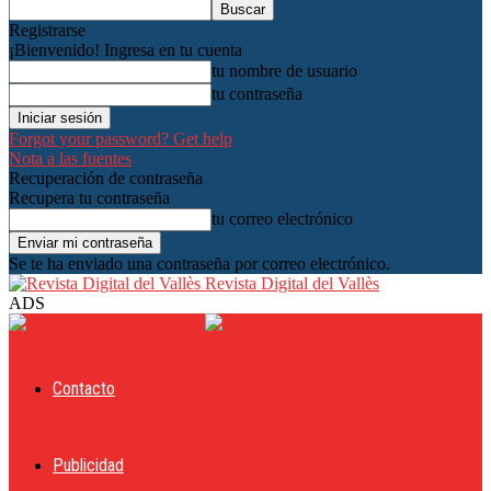
Registrarse
¡Bienvenido! Ingresa en tu cuenta
tu nombre de usuario
tu contraseña
Forgot your password? Get help
Nota a las fuentes
Recuperación de contraseña
Recupera tu contraseña
tu correo electrónico
Se te ha enviado una contraseña por correo electrónico.
Revista Digital del Vallès
ADS
Contacto
Publicidad