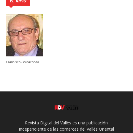
EL RIPIO
Francisco Barbachano
Revista Digital del Vallès es una publicación
independiente de las comarcas del Vallès Oriental