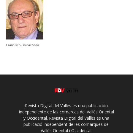
Francisco Barbachano
Revista Digital del Vallès es una publicación
independiente de las comarcas del Vallès Oriental
y Occidental. Revista Digital del Vallès és una
publicació independent de les comarques del
Vallès Oriental i Occidental.