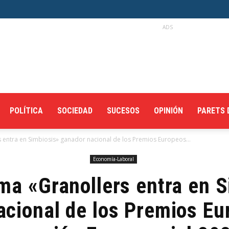
ADS
POLÍTICA
SOCIEDAD
SUCESOS
OPINIÓN
PARETS 
 entra en Simbiosis» ganador nacional de los Premios Europeos...
Economía-Laboral
ma «Granollers entra en 
cional de los Premios Eu