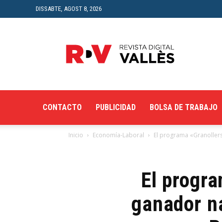
DISSABTE, AGOST 8, 2026
Revista
Digital
del
Vallès
CONTACTO
PUBLICIDAD
BOLSA DE TRABAJO
Inicio
Economía-Laboral
El programa «Granollers
El progra
ganador na