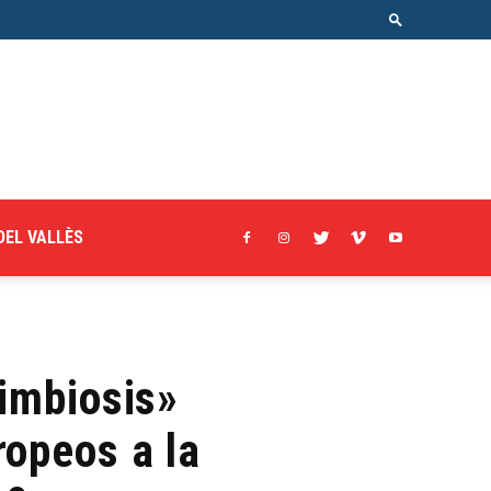
DEL VALLÈS
Simbiosis»
ropeos a la