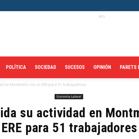
ADS
POLÍTICA
SOCIEDAD
SUCESOS
OPINIÓN
PARETS 
idad en Montmeló con un ERE para 51 trabajadores
Economía-Laboral
uida su actividad en Mont
ERE para 51 trabajadores