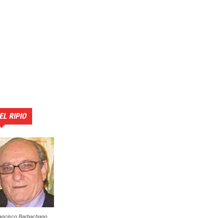
EL RIPIO
ancisco Barbachano