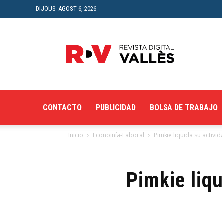
DIJOUS, AGOST 6, 2026
Revista
Digital
del
Vallès
CONTACTO
PUBLICIDAD
BOLSA DE TRABAJO
Inicio
Economía-Laboral
Pimkie liquida su activ
Pimkie liq