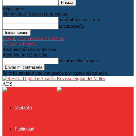
Registrarse
¡Bienvenido! Ingresa en tu cuenta
tu nombre de usuario
tu contraseña
Forgot your password? Get help
Nota a las fuentes
Recuperación de contraseña
Recupera tu contraseña
tu correo electrónico
Se te ha enviado una contraseña por correo electrónico.
Revista Digital del Vallès
ADS
Contacto
Publicidad