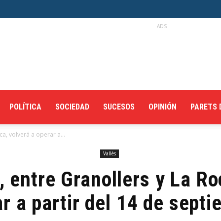
ADS
POLÍTICA
SOCIEDAD
SUCESOS
OPINIÓN
PARETS 
ca, volverá a operar a...
Vallès
, entre Granollers y La Ro
r a partir del 14 de sept