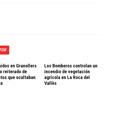
TOR
idos en Granollers
Los Bomberos controlan un
bo reiterado de
incendio de vegetación
otos que ocultaban
agrícola en La Roca del
ca
Vallès