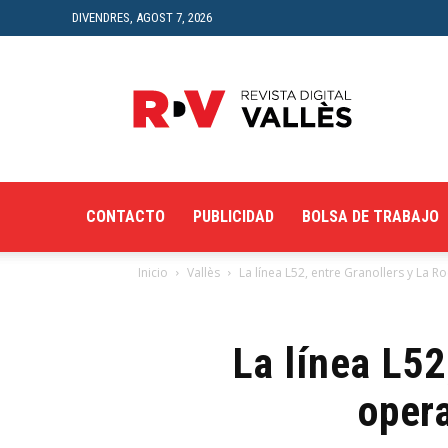
DIVENDRES, AGOST 7, 2026
Revista
Digital
del
Vallès
CONTACTO
PUBLICIDAD
BOLSA DE TRABAJO
Inicio
Vallès
La línea L52, entre Granollers y La Ro
La línea L52
opera