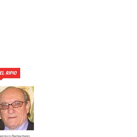
EL RIPIO
ancisco Barbachano