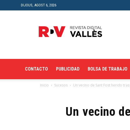
DIJOUS, AGOST 6, 2026
Revista
Digital
del
Vallès
CONTACTO
PUBLICIDAD
BOLSA DE TRABAJO
Inicio
Sucesos
Un vecino de Sant Fost herido tras
Un vecino de