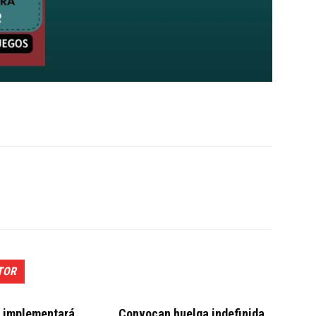
TOR
t implementará
Convocan huelga indefinida