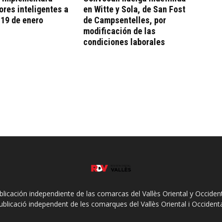
res inteligentes a
en Witte y Sola, de San Fost
l 19 de enero
de Campsentelles, por
modificación de las
condiciones laborales
ublicación independiente de las comarcas del Vallès Oriental y Occidenta
ublicació independent de les comarques del Vallès Oriental i Occidenta