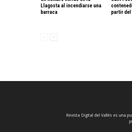
Llagosta al incendiarse una
contenedo
barraca
partir de
Revista Digital del Vallès es una p
p