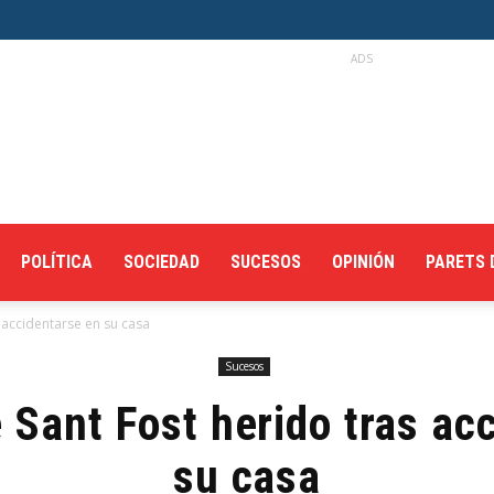
ADS
POLÍTICA
SOCIEDAD
SUCESOS
OPINIÓN
PARETS 
 accidentarse en su casa
Sucesos
 Sant Fost herido tras ac
su casa