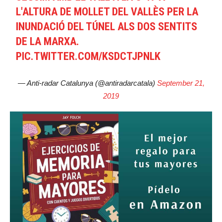
L'ALTURA DE MOLLET DEL VALLÈS PER LA
INUNDACIÓ DEL TÚNEL ALS DOS SENTITS
DE LA MARXA.
PIC.TWITTER.COM/KSDCTJPNLK
— Anti-radar Catalunya (@antiradarcatala)
September 21,
2019