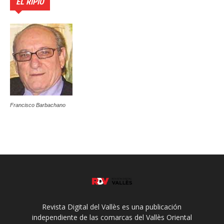
EL RIPIO
Francisco Barbachano
Revista Digital del Vallès es una publicación
independiente de las comarcas del Vallès Oriental