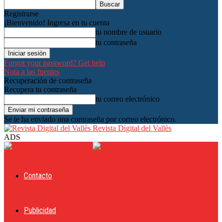
Registrarse
¡Bienvenido! Ingresa en tu cuenta
tu nombre de usuario
tu contraseña
Forgot your password? Get help
Nota a las fuentes
Recuperación de contraseña
Recupera tu contraseña
tu correo electrónico
Se te ha enviado una contraseña por correo electrónico.
Revista Digital del Vallès
ADS
Contacto
Publicidad