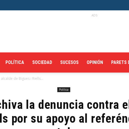
ADS
POLÍTICA
SOCIEDAD
SUCESOS
OPINIÓN
PARETS 
alcalde de Bigues i Riells...
Política
hiva la denuncia contra e
lls por su apoyo al referé