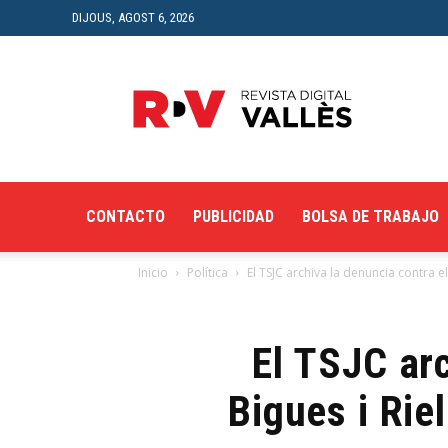
DIJOUS, AGOST 6, 2026
Revista
Digital
del
Vallès
CONTACTO
PUBLICIDAD
BOLSA DE TRABAJO
Inicio
Política
El TSJC archiva la denuncia contra el 
El TSJC arc
Bigues i Rie