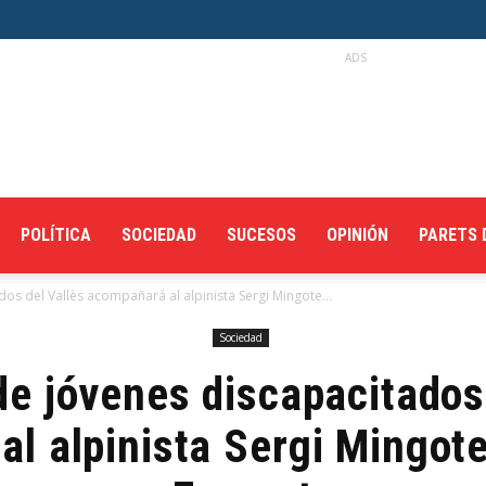
ADS
POLÍTICA
SOCIEDAD
SUCESOS
OPINIÓN
PARETS 
os del Vallès acompañará al alpinista Sergi Mingote...
Sociedad
e jóvenes discapacitados
l alpinista Sergi Mingote