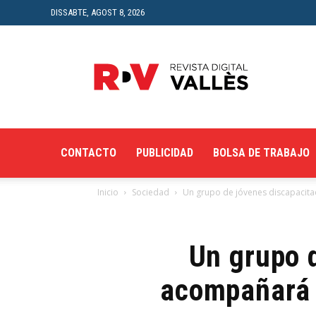
DISSABTE, AGOST 8, 2026
Revista
Digital
del
Vallès
CONTACTO
PUBLICIDAD
BOLSA DE TRABAJO
Inicio
Sociedad
Un grupo de jóvenes discapacitad
Un grupo d
acompañará a