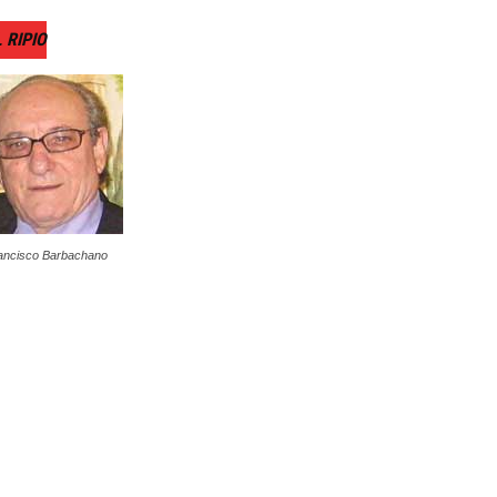
 RIPIO
ancisco Barbachano