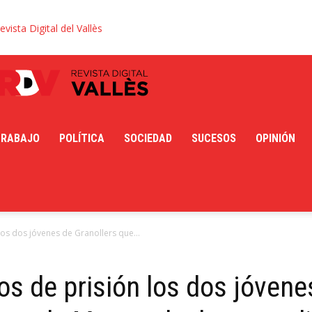
evista Digital del Vallès
TRABAJO
POLÍTICA
SOCIEDAD
SUCESOS
OPINIÓN
os dos jóvenes de Granollers que...
s de prisión los dos jóvene