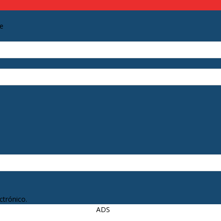
se
ctrónico.
ADS