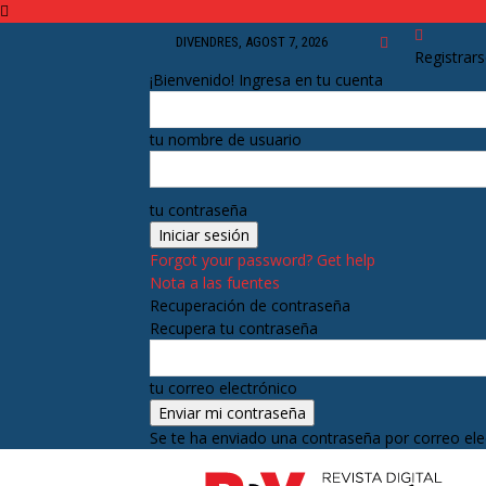
DIVENDRES, AGOST 7, 2026
Registrar
¡Bienvenido! Ingresa en tu cuenta
tu nombre de usuario
tu contraseña
Forgot your password? Get help
Nota a las fuentes
Recuperación de contraseña
Recupera tu contraseña
tu correo electrónico
Se te ha enviado una contraseña por correo ele