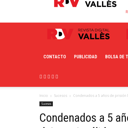
R
CONTACTO
PUBLICIDAD
BOLSA DE 
Inicio
Sucesos
Condenados a 5 años de prisión l
Sucesos
Condenados a 5 año