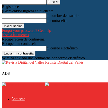
Registrarse
¡Bienvenido! Ingresa en tu cuenta
tu nombre de usuario
tu contraseña
Forgot your password? Get help
Nota a las fuentes
Recuperación de contraseña
Recupera tu contraseña
tu correo electrónico
Se te ha enviado una contraseña por correo electrónico.
Revista Digital del Vallès
ADS
Contacto