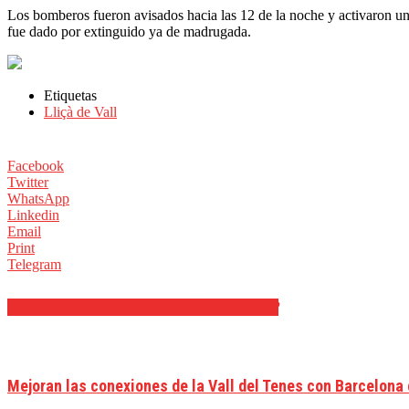
Los bomberos fueron avisados hacia las 12 de la noche y activaron un t
fue dado por extinguido ya de madrugada.
Etiquetas
Lliçà de Vall
Facebook
Twitter
WhatsApp
Linkedin
Email
Print
Telegram
ARTÍCULOS RELACIONADOS
MÁS DEL AUTOR
Mejoran las conexiones de la Vall del Tenes con Barcelon