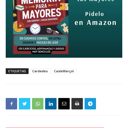
ETIQUETAS
Cardedeu
Castellterçol