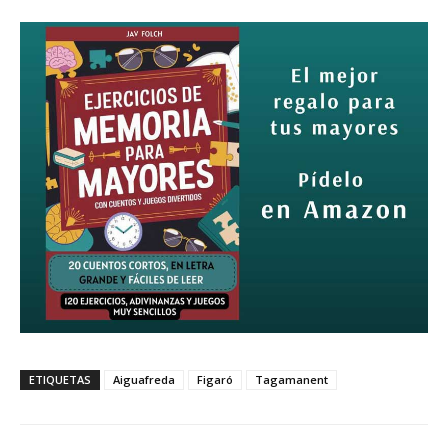
ETIQUETAS
Aiguafreda
Figaró
Tagamanent