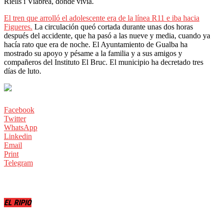
Riells i Viabrea, donde vivía.
El tren que arrolló el adolescente era de la línea R11 e iba hacia
Figueres.
La circulación queó cortada durante unas dos horas
después del accidente, que ha pasó a las nueve y media, cuando ya
hacía rato que era de noche. El Ayuntamiento de Gualba ha
mostrado su apoyo y pésame a la familia y a sus amigos y
compañeros del Instituto El Bruc. El municipio ha decretado tres
días de luto.
Facebook
Twitter
WhatsApp
Linkedin
Email
Print
Telegram
EL RIPIO