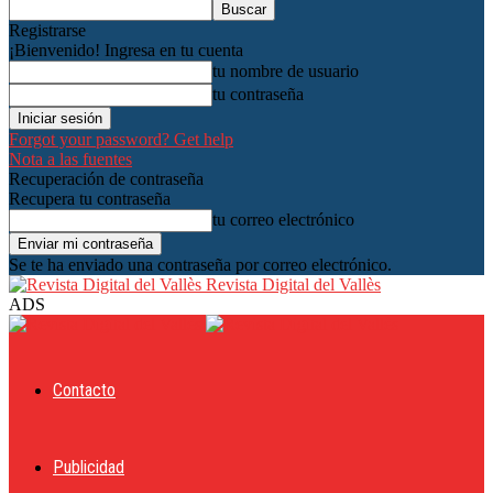
Registrarse
¡Bienvenido! Ingresa en tu cuenta
tu nombre de usuario
tu contraseña
Forgot your password? Get help
Nota a las fuentes
Recuperación de contraseña
Recupera tu contraseña
tu correo electrónico
Se te ha enviado una contraseña por correo electrónico.
Revista Digital del Vallès
ADS
Contacto
Publicidad