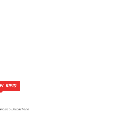
EL RIPIO
ancisco Barbachano