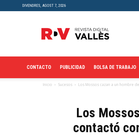
DIVENDRES, AGOST 7, 2026
Revista
Digital
del
Vallès
CONTACTO
PUBLICIDAD
BOLSA DE TRABAJO
Inicio
Sucesos
Los Mossos cazan a un hombre de 
Los Mossos
contactó co