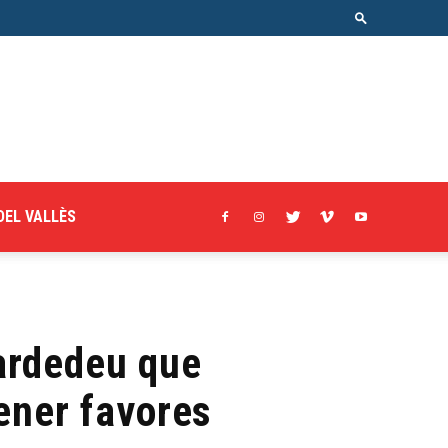
DEL VALLÈS
ardedeu que
ener favores