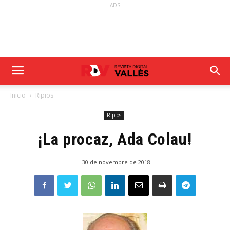
ADS
Inicio
Ripios
Ripios
¡La procaz, Ada Colau!
30 de novembre de 2018