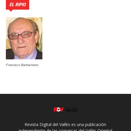
EL RIPIO
Francisco Barbachano
Revista Digital del Vallès es una publicación
independiente de las comarcas del Vallès Oriental