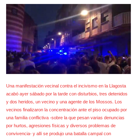
Una manifestación vecinal contra el incivismo en la Llagosta
acabó ayer sábado por la tarde con disturbios, tres detenidos
y dos heridos, un vecino y una agente de los Mossos. Los
vecinos finalizaron la concentración ante el piso ocupado por
una familia conflictiva -sobre la que pesan varias denuncias
por hurtos, agresiones físicas y diversos problemas de
convivencia- y allí se produjo una batalla campal con