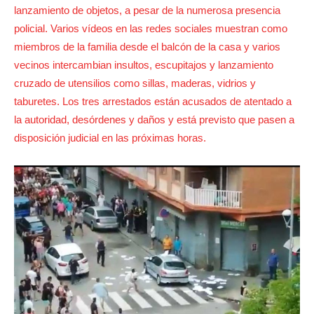
lanzamiento de objetos, a pesar de la numerosa presencia
policial. Varios vídeos en las redes sociales muestran como
miembros de la familia desde el balcón de la casa y varios
vecinos intercambian insultos, escupitajos y lanzamiento
cruzado de utensilios como sillas, maderas, vidrios y
taburetes. Los tres arrestados están acusados ​​de atentado a
la autoridad, desórdenes y daños y está previsto que pasen a
disposición judicial en las próximas horas.