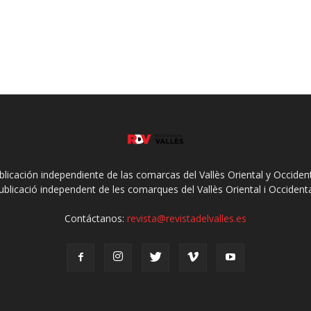
ublicación independiente de las comarcas del Vallès Oriental y Occidenta
ublicació independent de les comarques del Vallès Oriental i Occidenta
Contáctanos:
revista@revistadelvalles.es