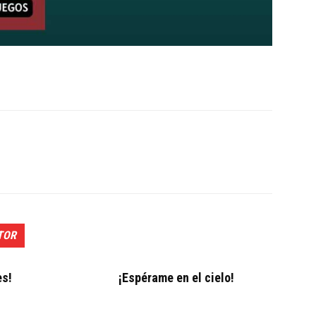
TOR
es!
¡Espérame en el cielo!