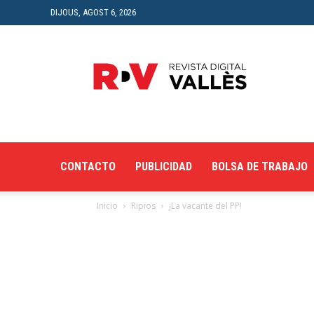
DIJOUS, AGOST 6, 2026
Revista
Digital
del
Vallès
CONTACTO
PUBLICIDAD
BOLSA DE TRABAJO
Inicio
Ripios
¡La vacante del PP!