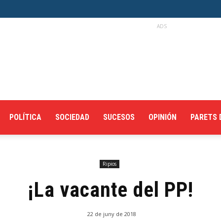
ADS
POLÍTICA
SOCIEDAD
SUCESOS
OPINIÓN
PARETS 
Ripios
¡La vacante del PP!
22 de juny de 2018