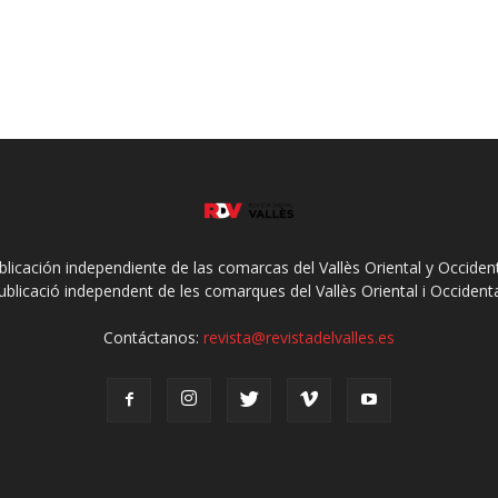
ublicación independiente de las comarcas del Vallès Oriental y Occidenta
ublicació independent de les comarques del Vallès Oriental i Occidenta
Contáctanos:
revista@revistadelvalles.es