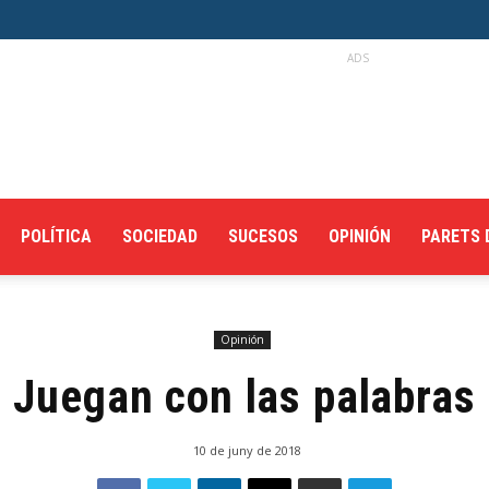
ADS
POLÍTICA
SOCIEDAD
SUCESOS
OPINIÓN
PARETS 
Opinión
Juegan con las palabras
10 de juny de 2018