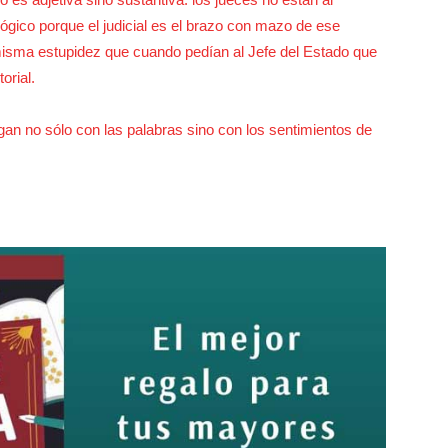
lógico porque el judicial es el brazo con mazo de ese
misma estupidez que cuando pedían al Jefe del Estado que
orial.
gan no sólo con las palabras sino con los sentimientos de