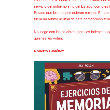
servicio del gobierno sino del Estado, como es 
Estado que los indepes quieran romper. Es la 
fuera un árbitro neutral de este contencioso territ
No juego con las palabras, pero los indepes jue
quienes les votan.
Roberto Giménez