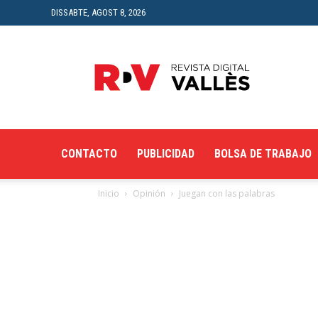
DISSABTE, AGOST 8, 2026
Revista
Digital
del
Vallès
CONTACTO
PUBLICIDAD
BOLSA DE TRABAJO
Inicio
Opinión
Juegan con las palabras