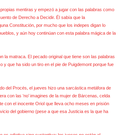
 propias mentiras y empezó a jugar con las palabras como
uento de Derecho a Decidir. Él sabía que la
una Constitución, por mucho que los indepes digan lo
 pueblos, y aún hoy continúan con esta palabra mágica de la
n la matraca. El pecado original que tiene son las palabras
ico y que ha sido un tiro en el pie de Puigdemont porque fue
ido del Procés, el jueves hizo una sarcástica metáfora de
a con las ‘no’ imagines de la mujer de Bárcenas, celda
te con el inocente Oriol que lleva ocho meses en prisión
rvicio del gobierno (pese a que esa Justicia es la que ha
es adjetiva sino sustantiva: los jueces no están al