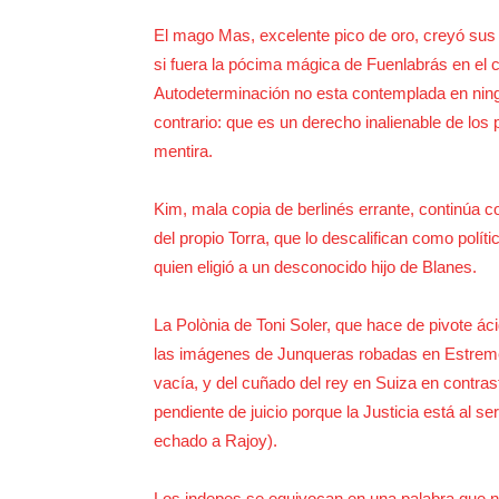
El mago Mas, excelente pico de oro, creyó sus
si fuera la pócima mágica de Fuenlabrás en el c
Autodeterminación no esta contemplada en ning
contrario: que es un derecho inalienable de los
mentira.
Kim, mala copia de berlinés errante, continúa co
del propio Torra, que lo descalifican como polít
quien eligió a un desconocido hijo de Blanes.
La Polònia de Toni Soler, que hace de pivote ác
las imágenes de Junqueras robadas en Estremer
vacía, y del cuñado del rey en Suiza en contras
pendiente de juicio porque la Justicia está al se
echado a Rajoy).
Los indepes se equivocan en una palabra que no 