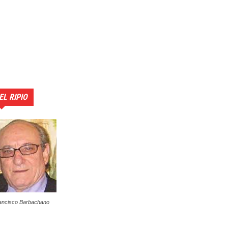
EL RIPIO
ancisco Barbachano