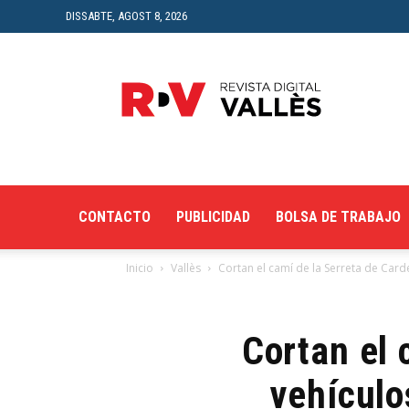
DISSABTE, AGOST 8, 2026
Revista
Digital
del
Vallès
CONTACTO
PUBLICIDAD
BOLSA DE TRABAJO
Inicio
Vallès
Cortan el camí de la Serreta de Carde
Cortan el 
vehículo