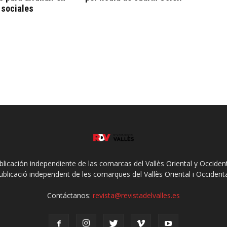
 sociales
ublicación independiente de las comarcas del Vallès Oriental y Occidenta
ublicació independent de les comarques del Vallès Oriental i Occidenta
Contáctanos:
revista@revistadelvalles.es