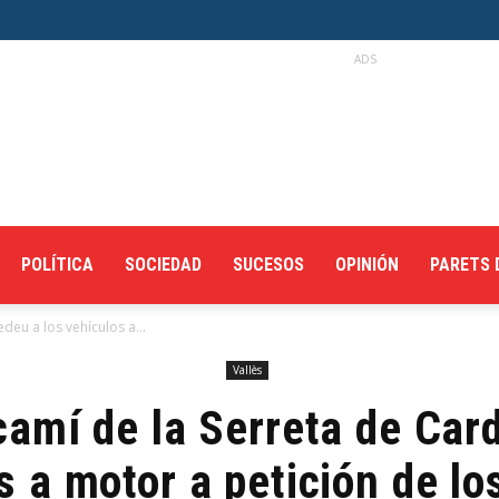
ADS
POLÍTICA
SOCIEDAD
SUCESOS
OPINIÓN
PARETS 
deu a los vehículos a...
Vallès
camí de la Serreta de Car
s a motor a petición de lo