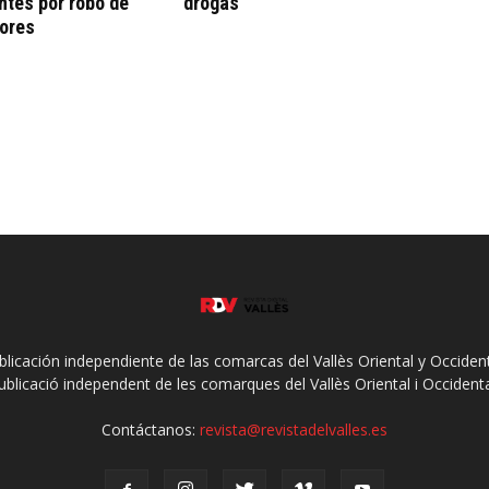
tes por robo de
drogas
dores
ublicación independiente de las comarcas del Vallès Oriental y Occidenta
ublicació independent de les comarques del Vallès Oriental i Occidenta
Contáctanos:
revista@revistadelvalles.es