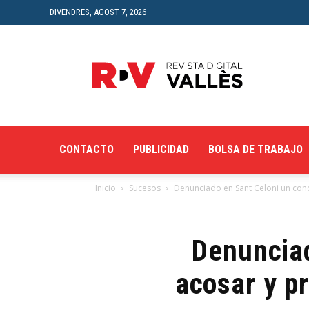
DIVENDRES, AGOST 7, 2026
Revista
Digital
del
Vallès
CONTACTO
PUBLICIDAD
BOLSA DE TRABAJO
Inicio
Sucesos
Denunciado en Sant Celoni un cond
Denunciad
acosar y p