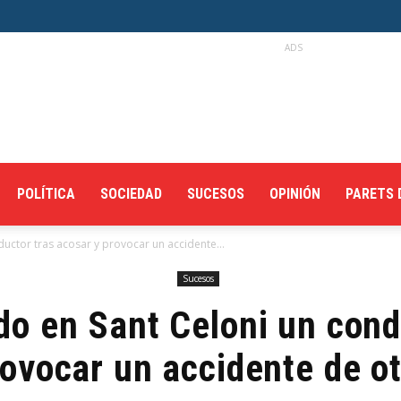
ADS
POLÍTICA
SOCIEDAD
SUCESOS
OPINIÓN
PARETS 
uctor tras acosar y provocar un accidente...
Sucesos
o en Sant Celoni un cond
rovocar un accidente de ot