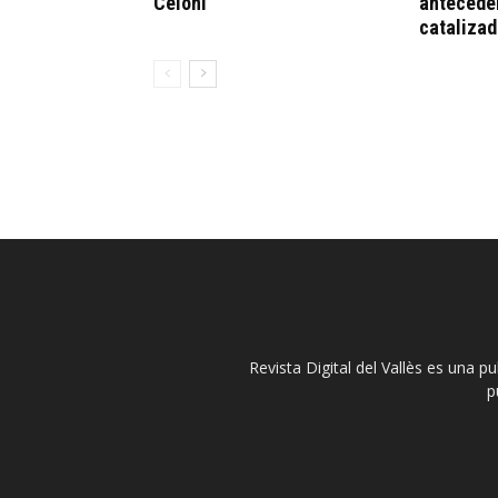
Celoni
anteceden
cataliza
Revista Digital del Vallès es una p
p