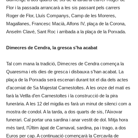
Flor i la passada arrancarà a les sis passant pels carrers
Roger de Flor, Lluís Companys, Camp de les Moreres,
Magallanes, Francesc Macià, Alfons IV, plaça de la Corona,
Anselm Clavé, Sant Roc i arribada a la plaça de la Porxada.
Dimecres de Cendra, la gresca s’ha acabat
Tal com mana la tradició, Dimecres de Cendra comença la
Quaresma i els dies de gresca i disbauxa s’han acabat. La
plaça de la Porxada serà escenari durant tot el dia dels actes
d’acomiat de Sa Majestat Carnestoltes. A les onze del matí es
farà la Vetlla d’en Carnestoltes i la construcció de la pira
funerària. A les 12 del migdia es farà un minut de silenci com a
mostra de condol. A la tarda, a dos quarts de sis, l’Aixovar
funerari. Cal portar una sardina i anar vestit de dol. Mitja hora
més tard, l’Últim àpat de Carnaval, sardina, pa i trago, a dos
Euros per cap. A continuació començarà la Cercavila de