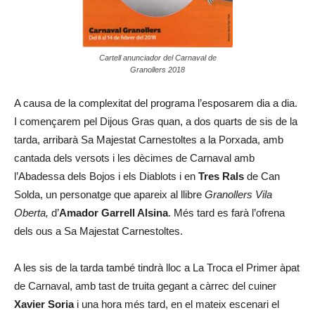
Cartell anunciador del Carnaval de
Granollers 2018
A causa de la complexitat del programa l’esposarem dia a dia.
I començarem pel Dijous Gras quan, a dos quarts de sis de la
tarda, arribarà Sa Majestat Carnestoltes a la Porxada, amb
cantada dels versots i les dècimes de Carnaval amb
l’Abadessa dels Bojos i els Diablots i en
Tres Rals
de Can
Solda, un personatge que apareix al llibre
Granollers Vila
Oberta,
d’
Amador Garrell Alsina
. Més tard es farà l’ofrena
dels ous a Sa Majestat Carnestoltes.
A les sis de la tarda també tindrà lloc a La Troca el Primer àpat
de Carnaval, amb tast de truita gegant a càrrec del cuiner
Xavier Soria
i una hora més tard, en el mateix escenari el