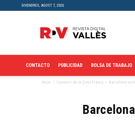
DIVENDRES, AGOST 7, 2026
Revista
Digital
del
Vallès
CONTACTO
PUBLICIDAD
BOLSA DE TRABAJO
Inicio
Consorci de la Zona Franca
Barcelona será
Barcelona