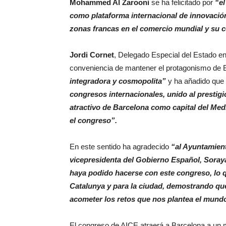
Mohammed Al Zarooni
se ha felicitado por
“el
como plataforma internacional de innovación
zonas francas en el comercio mundial y su c
Jordi Cornet
, Delegado Especial del Estado en
conveniencia de mantener el protagonismo de
integradora y cosmopolita”
y ha añadido que
congresos internacionales, unido al prestig
atractivo de Barcelona como capital del Med
el congreso”.
En este sentido ha agradecido
“al Ayuntamien
vicepresidenta del Gobierno Español, Soray
haya podido hacerse con este congreso, lo q
Catalunya y para la ciudad, demostrando que
acometer los retos que nos plantea el mund
El congreso de AICE atraerá a Barcelona a un 