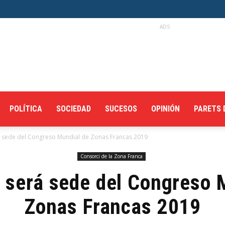
ADS
POLÍTICA
SOCIEDAD
SUCESOS
OPINIÓN
PARETS 
 sede del Congreso Mundial de Zonas Francas 2019
Consorci de la Zona Franca
 será sede del Congreso 
Zonas Francas 2019