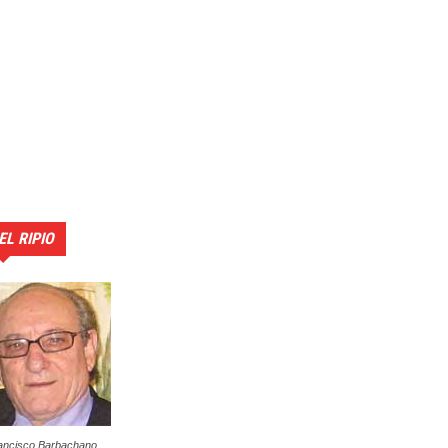
EL RIPIO
ancisco Barbachano