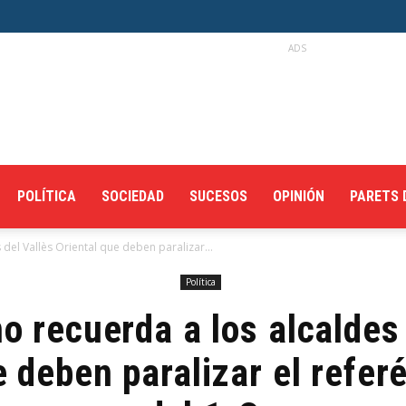
ADS
POLÍTICA
SOCIEDAD
SUCESOS
OPINIÓN
PARETS 
 del Vallès Oriental que deben paralizar...
Política
o recuerda a los alcaldes
e deben paralizar el refer