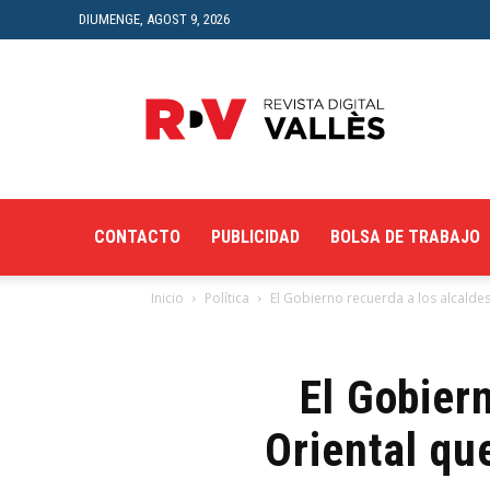
DIUMENGE, AGOST 9, 2026
Revista
Digital
del
Vallès
CONTACTO
PUBLICIDAD
BOLSA DE TRABAJO
Inicio
Política
El Gobierno recuerda a los alcaldes
El Gobiern
Oriental qu