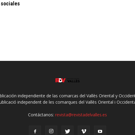
 sociales
ublicación independiente de las comarcas del Vallès Oriental y Occidenta
ublicació independent de les comarques del Vallès Oriental i Occidenta
Contáctanos:
revista@revistadelvalles.es