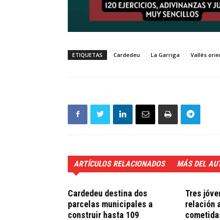
ETIQUETAS
Cardedeu
La Garriga
Vallès orie
ARTÍCULOS RELACIONADOS
MÁS DEL AU
Cardedeu destina dos
Tres jóve
parcelas municipales a
relación 
construir hasta 109
cometidas