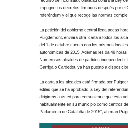
recurso de inconstitucionalidad contra la Ley d
impugne los decretos firmados después por el Go
referéndum y el que recoge las normas complem
La petición del gobierno central llega pocas hor
Puigdemont, enviara otra carta a todos los alc
del 1 de octubre cuenta con los mismos locales 
autonómicas de 2015. Además les da 48 horas p
Numerosos alcaldes de partidos independentist
Garriga o Cardedeu ya han puesto a disposición
La carta a los alcaldes está firmada por Puigde
ediles que se ha aprobado la Ley del referéndum
dirigimos a usted para comunicarle que esta adm
habitualmente en su municipio como centros de 
Parlamento de Cataluña de 2015”, afirman Pui