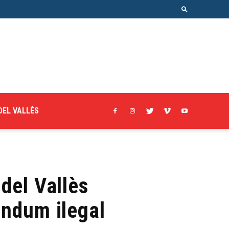
DEL VALLÈS
 del Vallès
éndum ilegal