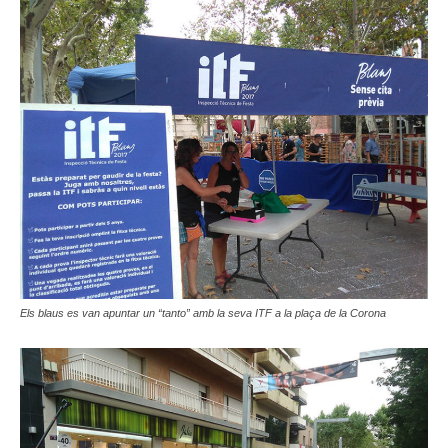
Els blaus es van apuntar un “tanto” amb la seva ITF a la plaça de la Corona