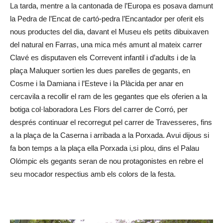
La tarda, mentre a la cantonada de l’Europa es posava damunt
la Pedra de l’Encat de cartó-pedra l’Encantador per oferit els
nous productes del dia, davant el Museu els petits dibuixaven
del natural en Farras, una mica més amunt al mateix carrer
Clavé es disputaven els Correvent infantil i d’adults i de la
plaça Maluquer sortien les dues parelles de gegants, en
Cosme i la Damiana i l’Esteve i la Plàcida per anar en
cercavila a recollir el ram de les gegantes que els oferien a la
botiga col·laboradora Les Flors del carrer de Corró, per
després continuar el recorregut pel carrer de Travesseres, fins
a la plaça de la Caserna i arribada a la Porxada. Avui dijous si
fa bon temps a la plaça ella Porxada i,si plou, dins el Palau
Olómpic els gegants seran de nou protagonistes en rebre el
seu mocador respectius amb els colors de la festa.