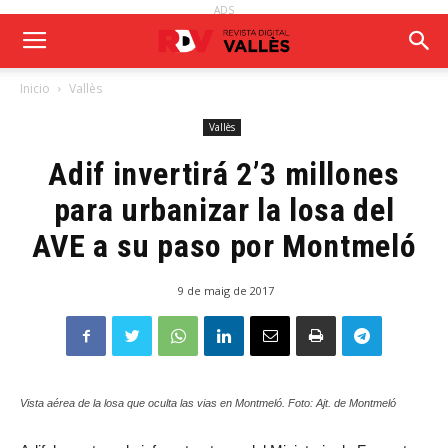
ADS
Inicio
Vallès
Vallès
Adif invertirá 2’3 millones
para urbanizar la losa del
AVE a su paso por Montmeló
9 de maig de 2017
Vista aérea de la losa que oculta las vias en Montmeló. Foto: Ajt. de Montmeló