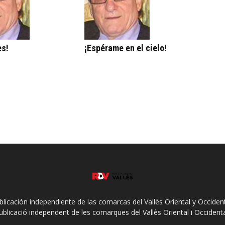
es!
¡Espérame en el cielo!
ublicación independiente de las comarcas del Vallès Oriental y Occidenta
ublicació independent de les comarques del Vallès Oriental i Occidenta