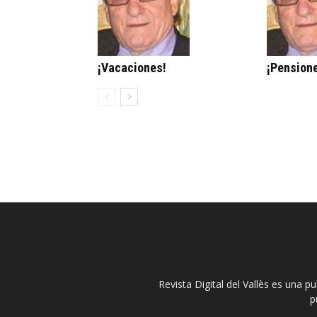
¡Vacaciones!
¡Pension
Revista Digital del Vallès es una p
p