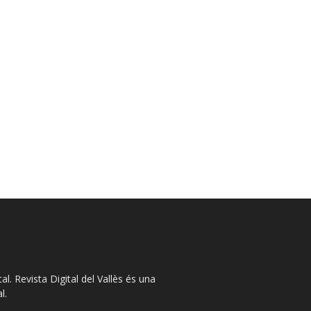
l. Revista Digital del Vallès és una
l.