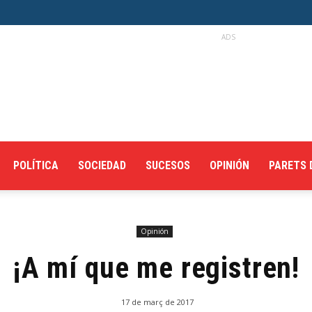
ADS
POLÍTICA
SOCIEDAD
SUCESOS
OPINIÓN
PARETS 
Opinión
¡A mí que me registren!
17 de març de 2017