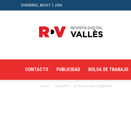
DIVENDRES, AGOST 7, 2026
Revista
Digital
del
Vallès
CONTACTO
PUBLICIDAD
BOLSA DE TRABAJO
Inicio
Opinión
¡A mí que me registren!