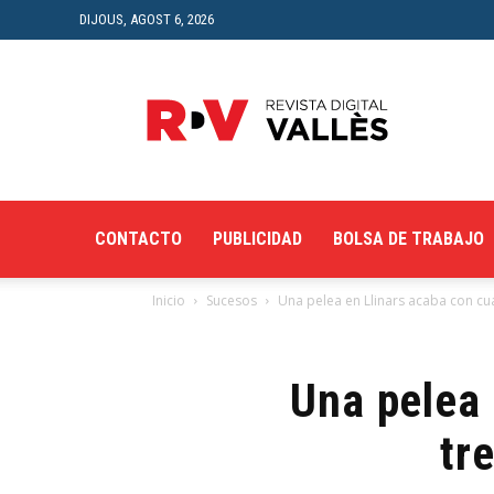
DIJOUS, AGOST 6, 2026
Revista
Digital
del
Vallès
CONTACTO
PUBLICIDAD
BOLSA DE TRABAJO
Inicio
Sucesos
Una pelea en Llinars acaba con cuat
Una pelea 
tr