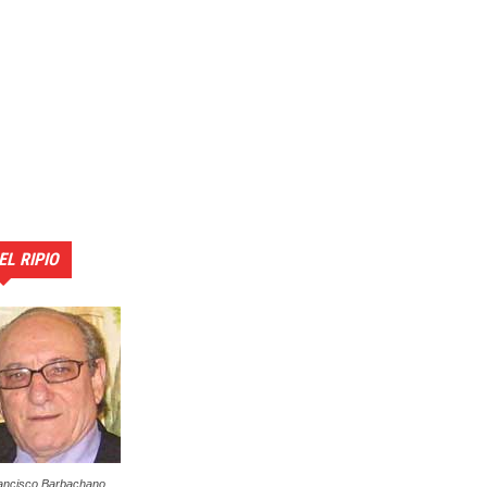
EL RIPIO
ancisco Barbachano