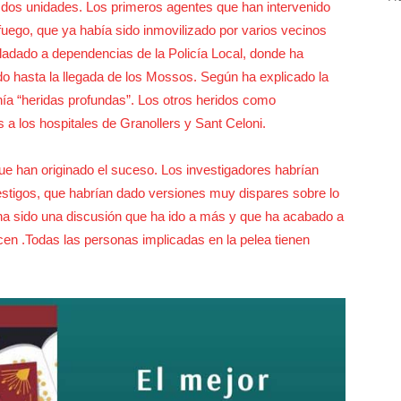
 dos unidades. Los primeros agentes que han intervenido
fuego, que ya había sido inmovilizado por varios vecinos
asladado a dependencias de la Policía Local, donde ha
do hasta la llegada de los Mossos. Según ha explicado la
enía “heridas profundas”. Los otros heridos como
 a los hospitales de Granollers y Sant Celoni.
e han originado el suceso. Los investigadores habrían
estigos, que habrían dado versiones muy dispares sobre lo
a sido una discusión que ha ido a más y que ha acabado a
cen .Todas las personas implicadas en la pelea tienen