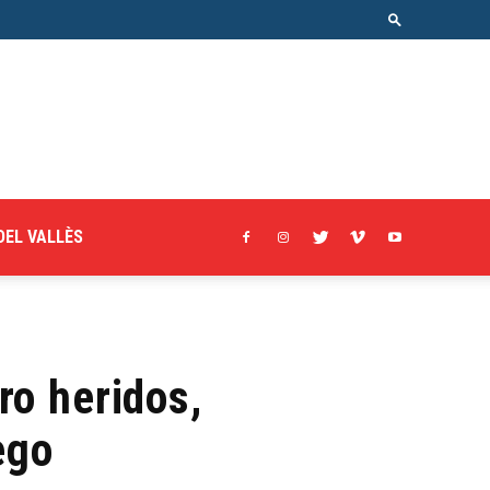
DEL VALLÈS
ro heridos,
ego