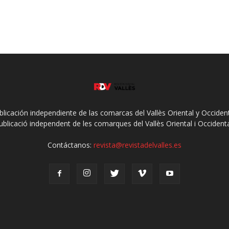
ublicación independiente de las comarcas del Vallès Oriental y Occidenta
ublicació independent de les comarques del Vallès Oriental i Occidenta
Contáctanos:
revista@revistadelvalles.es