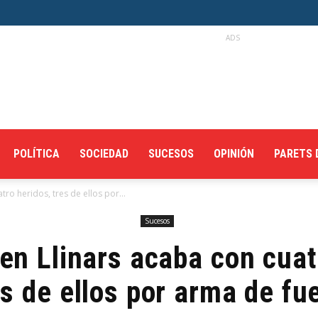
ADS
POLÍTICA
SOCIEDAD
SUCESOS
OPINIÓN
PARETS 
ro heridos, tres de ellos por...
Sucesos
en Llinars acaba con cuat
es de ellos por arma de fu