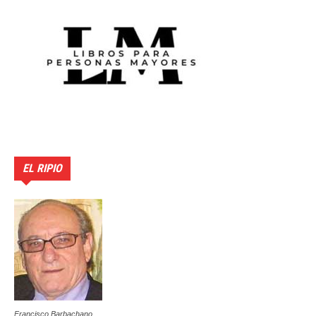
EL RIPIO
Francisco Barbachano